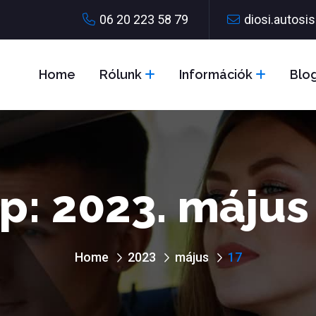
06 20 223 58 79
diosi.autos
Home
Rólunk
Információk
Blo
p:
2023. május 
Home
2023
május
17