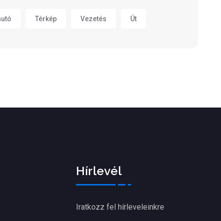
autó
Térkép
Vezetés
Út
Hírlevél
Iratkozz fel hírleveleinkre