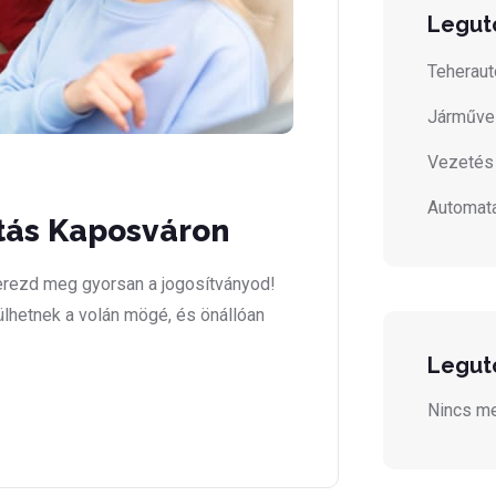
Legut
Teheraut
Járműve
Vezetés
Automata
tás Kaposváron
rezd meg gyorsan a jogosítványod!
 ülhetnek a volán mögé, és önállóan
Legut
Nincs me