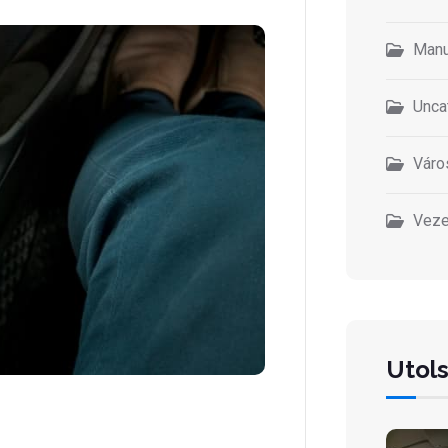
Manu
Unca
Váro
Veze
Utol