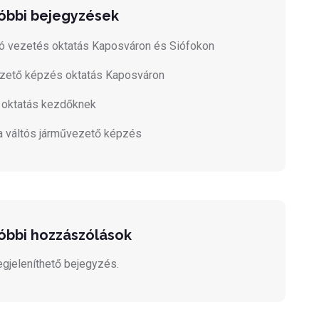
óbbi bejegyzések
ó vezetés oktatás Kaposváron és Siófokon
zető képzés oktatás Kaposváron
 oktatás kezdőknek
 váltós járművezető képzés
óbbi hozzászólások
gjeleníthető bejegyzés.