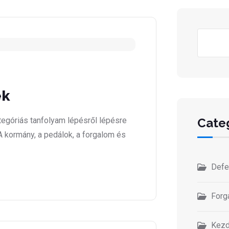
Kere
ek
tegóriás tanfolyam lépésről lépésre
Cate
A kormány, a pedálok, a forgalom és
Defe
Forg
Kezd