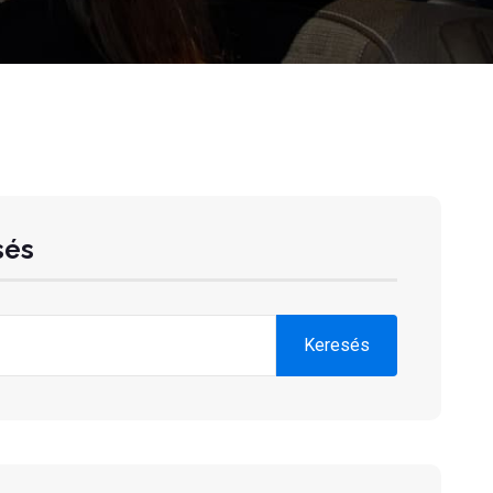
sés
Keresés