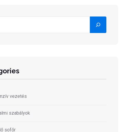
sés
gories
nzív vezetés
almi szabályok
ő sofőr