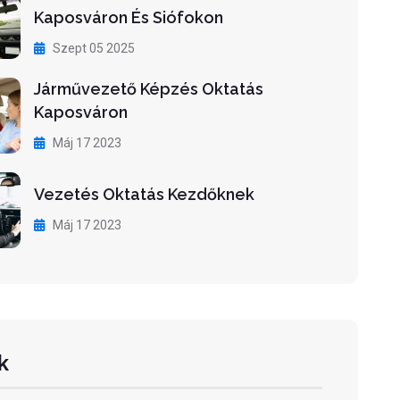
Kaposváron És Siófokon
Szept 05 2025
Járművezető Képzés Oktatás
Kaposváron
Máj 17 2023
Vezetés Oktatás Kezdőknek
Máj 17 2023
k