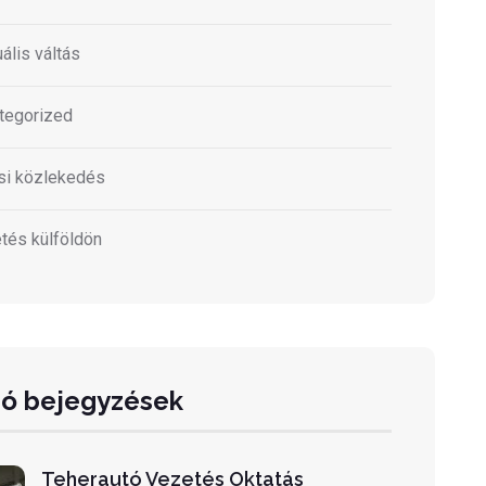
ális váltás
tegorized
si közlekedés
tés külföldön
só bejegyzések
Teherautó Vezetés Oktatás