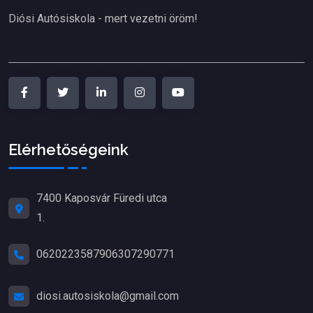
Diósi Autósiskola - mert vezetni öröm!
Elérhetőségeink
7400 Kaposvár Füredi utca
1.
06202235879
06307290771
diosi.autosiskola@gmail.com