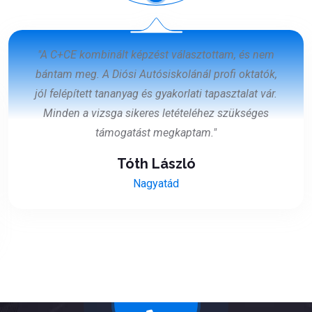
"A C+CE kombinált képzést választottam, és nem
bántam meg. A Diósi Autósiskolánál profi oktatók,
jól felépített tananyag és gyakorlati tapasztalat vár.
Minden a vizsga sikeres letételéhez szükséges
támogatást megkaptam."
Tóth László
Nagyatád