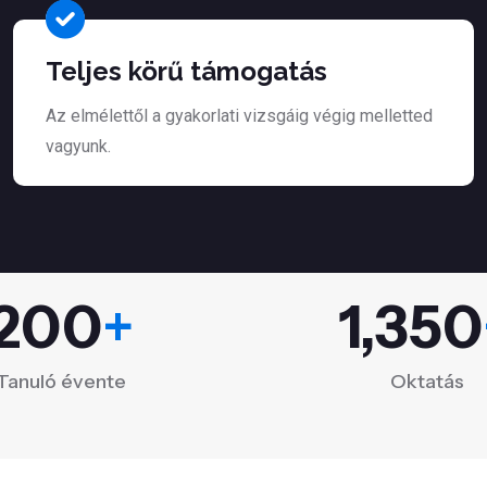
Teljes körű támogatás
Az elmélettől a gyakorlati vizsgáig végig melletted
vagyunk.
200
+
1,350
Tanuló évente
Oktatás