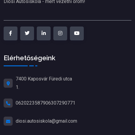
Diósi Autósiskola - mert vezetni öröm!
Elérhetőségeink
7400 Kaposvár Füredi utca
1.
06202235879
06307290771
diosi.autosiskola@gmail.com