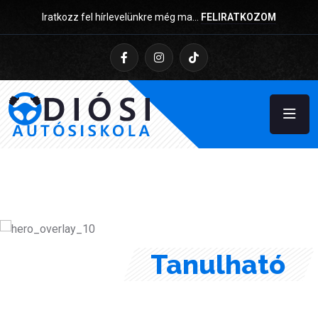
Iratkozz fel hírlevelünkre még ma…
FELIRATKOZOM
Diósi Autósiskola
Könnyen
Tanulható
Mindenki számára