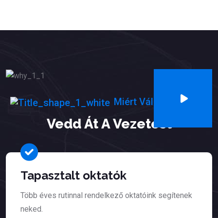
Miért Válassz Minket?
Vedd Át A Vezetést
Tapasztalt oktatók
Több éves rutinnal rendelkező oktatóink segítenek
neked.