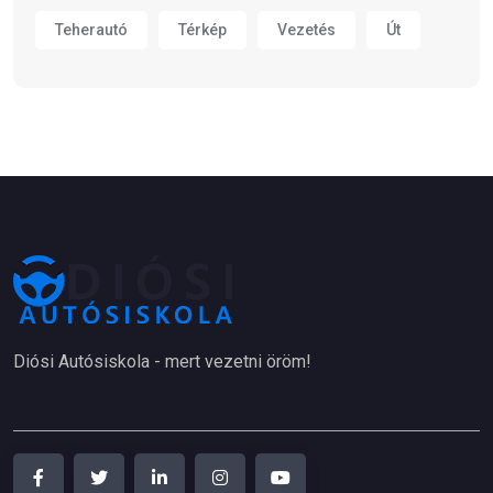
Teherautó
Térkép
Vezetés
Út
Diósi Autósiskola - mert vezetni öröm!