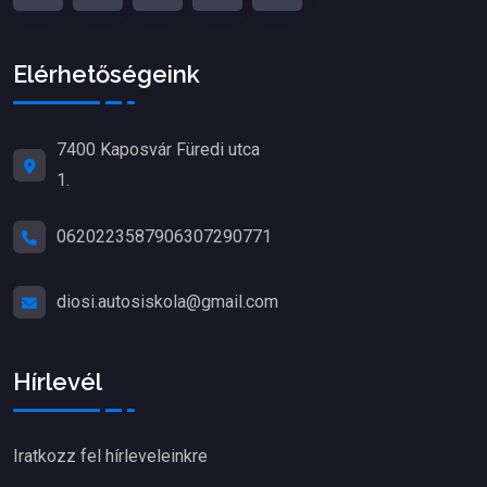
Elérhetőségeink
7400 Kaposvár Füredi utca
1.
06202235879
06307290771
diosi.autosiskola@gmail.com
Hírlevél
Iratkozz fel hírleveleinkre