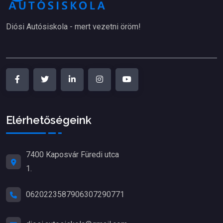
Diósi Autósiskola - mert vezetni öröm!
Elérhetőségeink
7400 Kaposvár Füredi utca
1.
06202235879
06307290771