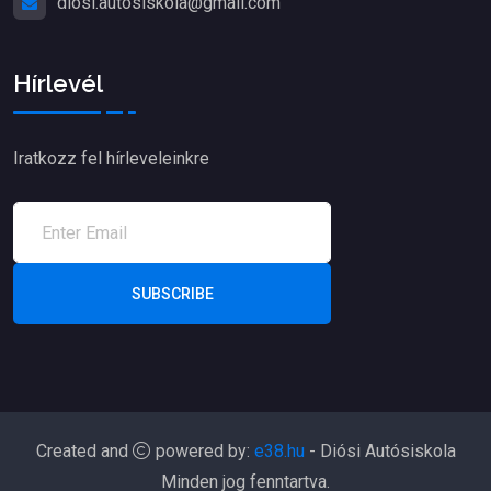
diosi.autosiskola@gmail.com
Hírlevél
Iratkozz fel hírleveleinkre
SUBSCRIBE
Created and
powered by:
e38.hu
- Diósi Autósiskola
Minden jog fenntartva.