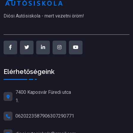
Diósi Autósiskola - mert vezetni öröm!
Elérhetőségeink
7400 Kaposvár Füredi utca
1.
06202235879
06307290771