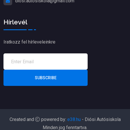
diosi.autosiskola@gmail.com
Hírlevél
Iratkozz fel hírleveleinkre
SUBSCRIBE
Created and
powered by:
e38.hu
- Diósi Autósiskola
Minden jog fenntartva.